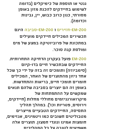
גנטי או תוספת של כימיקלים (בדומה
לשימוש בחיידקים להכנת מזון באופן
מסורתי, כגון כרוב כבוש, יין, גבינות
וכדומה).
EM-ZOO-חזירים
ו
EM-ZOO-סביבה
הינם
תכשירים המכילים חיידקים מועילים
במתכונת של פרוביוטיקה במצע של מים
ומולסת קנה סוכר.
EM-ZOO
פועל בעקרון הדחיקה התחרותית.
החיידקים שבתכשיר חיים בדו-קיום
(סימביוזה) ותומכים זה בזה על ידי כך שכל
אחד ניזון מהתוצרים של האחר, המכילים
חומרים תומכי חיים, בריאות והתחדשות.
באופן זה הם יוצרים בסביבה שלהם תנאים
שמקשים על ההתפתחות של
מיקרואורגניזמים מחוללי מחלות (חיידקים,
וירוסים, פטריות וכו'). במהלך תהליך
התסיסה, החיידקים הטבעיים מייצרים
מטבוליטים חשובים כמו ויטמינים, אנזימים,
חומצות אמינו ונוגדי חמצון. תוצרים אלה
משפיעים לטובה על כל התהליכים