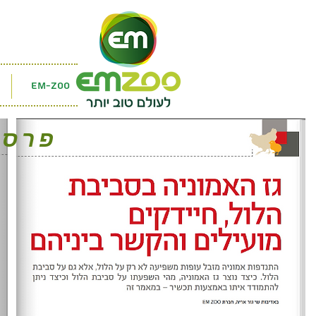
EM-ZOO
פרסו