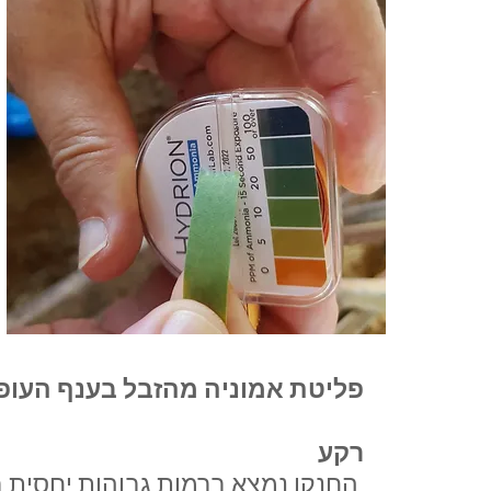
פליטת אמוניה מהזבל בענף העופ
רקע
החנקן נמצא ברמות גבוהות יחסית בכל